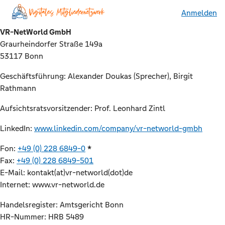
Anmelden
VR-NetWorld GmbH
Graurheindorfer Straße 149a
53117 Bonn
Geschäftsführung: Alexander Doukas (Sprecher), Birgit
Rathmann
Aufsichtsratsvorsitzender: Prof. Leonhard Zintl
LinkedIn:
www.linkedin.com/company/vr-networld-gmbh
Fon:
+49 (0) 228 6849-0
*
Fax:
+49 (0) 228 6849-501
E-Mail: kontakt(at)vr-networld(dot)de
Internet: www.vr-networld.de
Handelsregister: Amtsgericht Bonn
HR-Nummer: HRB 5489