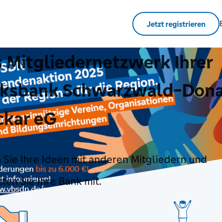
Jetzt registrieren
 Mitgliedernetzwerk Ihrer
lksbank Schwarzwald-Don
ckar eG
n Sie Ihre Ideen mit anderen Mitgliedern und
ten Sie Ihre Bank mit.