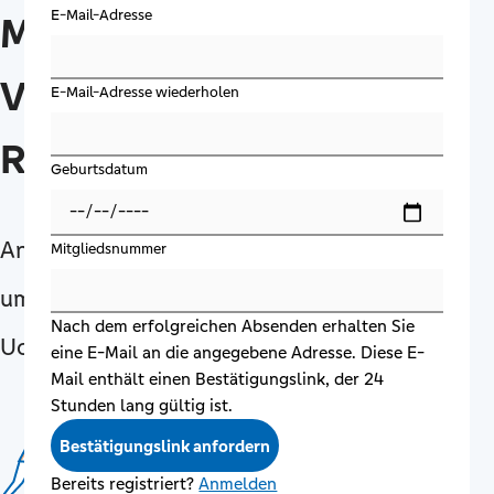
E-Mail-Adresse
Mitgliedernetzwerk der
VR-Bank Uckermark-
E-Mail-Adresse wiederholen
Randow eG
Geburtsdatum
Anmelden und aktuelle Informationen rund
Mitgliedsnummer
um die Mitgliedschaft der VR-Bank
Nach dem erfolgreichen Absenden erhalten Sie
Uckermark-Randow eG erhalten.
eine E-Mail an die angegebene Adresse. Diese E-
Mail enthält einen Bestätigungslink, der 24
Stunden lang gültig ist.
Bestätigungslink anfordern
Bereits registriert?
Anmelden