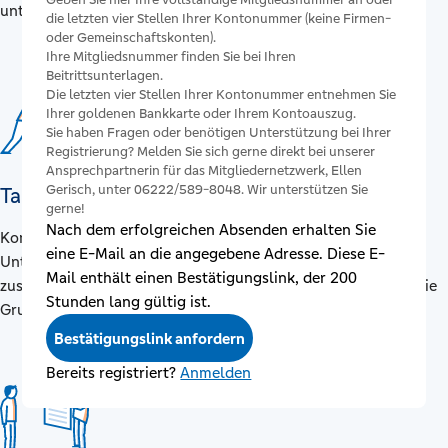
unterstützen.
die letzten vier Stellen Ihrer Kontonummer (keine Firmen-
oder Gemeinschaftskonten).
Ihre Mitgliedsnummer finden Sie bei Ihren
Beitrittsunterlagen.
Die letzten vier Stellen Ihrer Kontonummer entnehmen Sie
Ihrer goldenen Bankkarte oder Ihrem Kontoauszug.
Sie haben Fragen oder benötigen Unterstützung bei Ihrer
Registrierung? Melden Sie sich gerne direkt bei unserer
Ansprechpartnerin für das Mitgliedernetzwerk, Ellen
Gerisch, unter 06222/589-8048. Wir unterstützen Sie
Tauschen Sie Ideen und Tipps aus
gerne!
Nach dem erfolgreichen Absenden erhalten Sie
Kommunikation ist der Schlüssel zu Verständnis und
eine E-Mail an die angegebene Adresse. Diese E-
Unterstützung. Wir bringen Sie mit Menschen aus der Region
Mail enthält einen Bestätigungslink, der 200
zusammen. Teilen Sie Ihre Erfahrungen und schaffen Sie so die
Stunden lang gültig ist.
Grundlage für gemeinsame Erfolge.
Bestätigungslink anfordern
Bereits registriert?
Anmelden