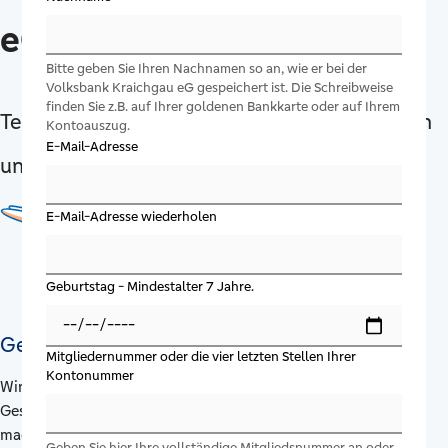
eG
Bitte geben Sie Ihren Nachnamen so an, wie er bei der
Volksbank Kraichgau eG gespeichert ist. Die Schreibweise
finden Sie z.B. auf Ihrer goldenen Bankkarte oder auf Ihrem
Teilen Sie Ihre Ideen mit anderen Mitgliedern
Kontoauszug.
E-Mail-Adresse
und gestalten Sie Ihre Bank mit.
E-Mail-Adresse wiederholen
Geburtstag - Mindestalter 7 Jahre.
Gestalten Sie Ihre Bank mit
Mitgliedernummer oder die vier letzten Stellen Ihrer
Kontonummer
Wir wollen unsere Mitglieder noch aktiver und einfacher in
Gestaltungsprozesse einbinden! Hier können Sie Vorschläge
machen, diese diskutieren und mit Ihrer Stimme konkret
Geben Sie hier Ihre vollständige Mitgliedsnummer an oder